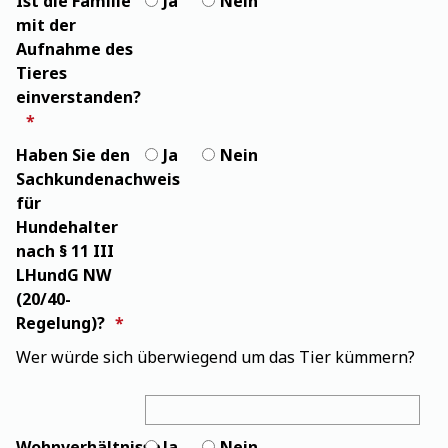
Ist die Familie
Ja
Nein
mit der
Aufnahme des
Tieres
einverstanden?
Haben Sie den
Ja
Nein
Sachkundenachweis
für
Hundehalter
nach § 11 III
LHundG NW
(20/40-
Regelung)?
Wer würde sich überwiegend um das Tier kümmern?
Wer würde sich überwiegend um das Tier kümmern?
Wohnverhältnisse
Ja
Nein