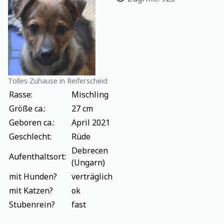
Tolles Zuhause in Reiferscheid
Rasse:
Mischling
Größe ca.:
27 cm
Geboren ca.:
April 2021
Geschlecht:
Rüde
Debrecen
Aufenthaltsort:
(Ungarn)
mit Hunden?
verträglich
mit Katzen?
ok
Stubenrein?
fast