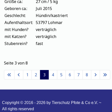
Größe ca.:
27 cm / 5 kg
Geboren ca.:
Juli 2015
Geschlecht:
Hündin/kastriert
Aufenthaltsort:
53797 Lohmar
mit Hunden?
verträglich
mit Katzen?
verträglich
Stubenrein?
fast
Seite 3 von 8
1
2
3
4
5
6
7
8
Copyright © 2016 - 2026 by Tierschutz Pfote & Co e.V. ~
All
rights reserved