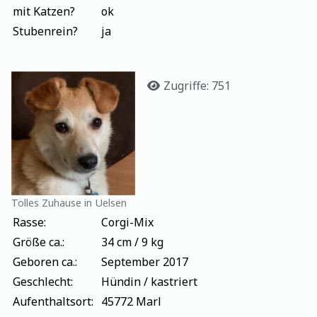
mit Katzen?
ok
Stubenrein?
ja
Details
Zugriffe: 751
Tolles Zuhause in Uelsen
Rasse:
Corgi-Mix
Größe ca.:
34 cm / 9 kg
Geboren ca.:
September 2017
Geschlecht:
Hündin / kastriert
Aufenthaltsort:
45772 Marl