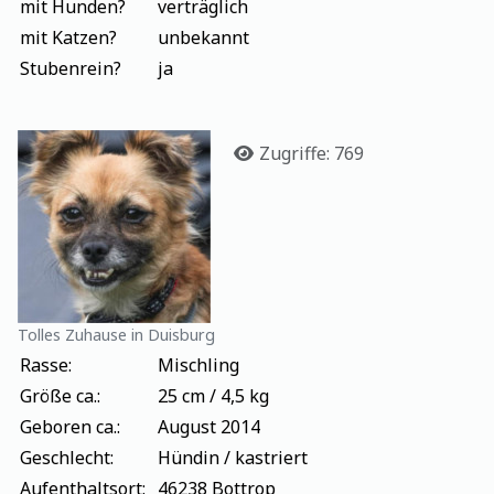
mit Hunden?
verträglich
mit Katzen?
unbekannt
Stubenrein?
ja
Details
Zugriffe: 769
Tolles Zuhause in Duisburg
Rasse:
Mischling
Größe ca.:
25 cm / 4,5 kg
Geboren ca.:
August 2014
Geschlecht:
Hündin / kastriert
Aufenthaltsort:
46238 Bottrop