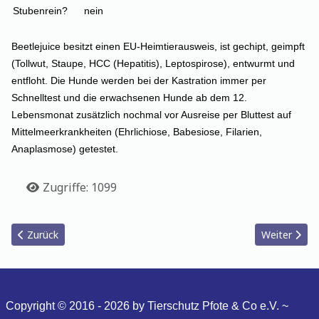
Stubenrein?
nein
Beetlejuice besitzt einen EU-Heimtierausweis, ist gechipt, geimpft
(Tollwut, Staupe, HCC (Hepatitis), Leptospirose), entwurmt und
entfloht. Die Hunde werden bei der Kastration immer per
Schnelltest und die erwachsenen Hunde ab dem 12.
Lebensmonat zusätzlich nochmal vor Ausreise per Bluttest auf
Mittelmeerkrankheiten (Ehrlichiose, Babesiose, Filarien,
Anaplasmose) getestet.
Details
Zugriffe: 1099
Vorheriger Beitrag: Pepsi_2025
Nächster Be
Zurück
Weiter
Copyright © 2016 - 2026 by Tierschutz Pfote & Co e.V. ~