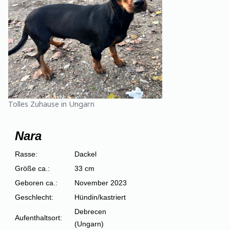
Tolles Zuhause in Ungarn
Nara
Rasse:
Dackel
Größe ca.:
33 cm
Geboren ca.:
November 2023
Geschlecht:
Hündin/kastriert
Debrecen
Aufenthaltsort:
(Ungarn)