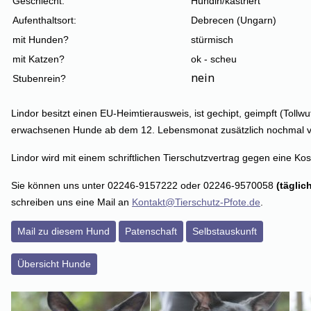
Geschlecht:
Hündin/kastriert
Aufenthaltsort:
Debrecen (Ungarn)
mit Hunden?
stürmisch
mit Katzen?
ok - scheu
nein
Stubenrein?
Lindor besitzt einen EU-Heimtierausweis, ist gechipt, geimpft (Toll
erwachsenen Hunde ab dem 12. Lebensmonat zusätzlich nochmal vor A
Lindor wird mit einem schriftlichen Tierschutzvertrag gegen eine Kos
Sie können uns unter 02246-9157222 oder 02246-9570058
(täglic
schreiben uns eine Mail an
Kontakt@Tierschutz-Pfote.de
.
Mail zu diesem Hund
Patenschaft
Selbstauskunft
Übersicht Hunde