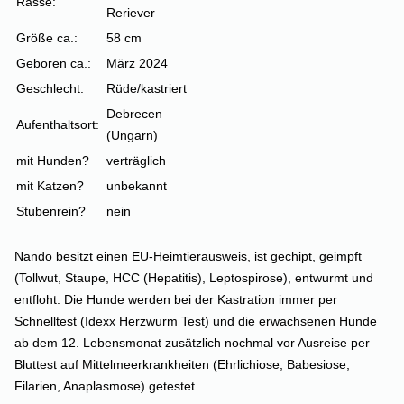
Rasse:
Reriever
Größe ca.:
58 cm
Geboren ca.:
März 2024
Geschlecht:
Rüde/kastriert
Debrecen
Aufenthaltsort:
(Ungarn)
mit Hunden?
verträglich
mit Katzen?
unbekannt
Stubenrein?
nein
Nando besitzt einen EU-Heimtierausweis, ist gechipt, geimpft
(Tollwut, Staupe, HCC (Hepatitis), Leptospirose), entwurmt und
entfloht. Die Hunde werden bei der Kastration immer per
Schnelltest (Idexx Herzwurm Test) und die erwachsenen Hunde
ab dem 12. Lebensmonat zusätzlich nochmal vor Ausreise per
Bluttest auf Mittelmeerkrankheiten (Ehrlichiose, Babesiose,
Filarien, Anaplasmose) getestet.