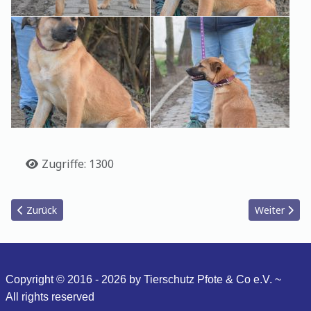
Details
Zugriffe: 1300
Vorheriger Beitrag: Zero
Nächster Bei
Zurück
Weiter
Copyright © 2016 - 2026 by Tierschutz Pfote & Co e.V. ~
All
rights reserved