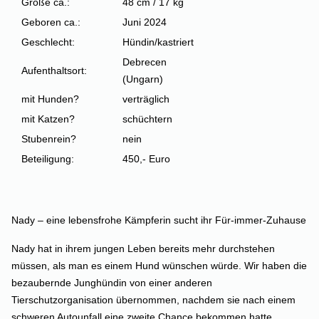
Größe ca.:
48 cm / 17 kg
Geboren ca.:
Juni 2024
Geschlecht:
Hündin/kastriert
Debrecen
Aufenthaltsort:
(Ungarn)
mit Hunden?
verträglich
mit Katzen?
schüchtern
Stubenrein?
nein
Beteiligung:
450,- Euro
Nady – eine lebensfrohe Kämpferin sucht ihr Für-immer-Zuhause
Nady hat in ihrem jungen Leben bereits mehr durchstehen
müssen, als man es einem Hund wünschen würde. Wir haben die
bezaubernde Junghündin von einer anderen
Tierschutzorganisation übernommen, nachdem sie nach einem
schweren Autounfall eine zweite Chance bekommen hatte.