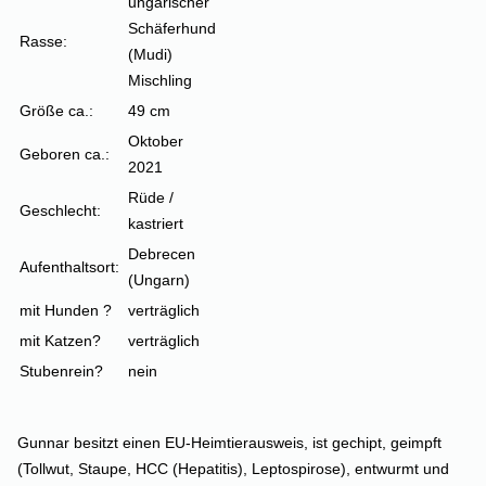
ungarischer
Schäferhund
Rasse:
(Mudi)
Mischling
Größe ca.:
49 cm
Oktober
Geboren ca.:
2021
Rüde /
Geschlecht:
kastriert
Debrecen
Aufenthaltsort:
(Ungarn)
mit Hunden ?
verträglich
mit Katzen?
verträglich
Stubenrein?
nein
Gunnar besitzt einen EU-Heimtierausweis, ist gechipt, geimpft
(Tollwut, Staupe, HCC (Hepatitis), Leptospirose), entwurmt und