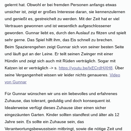
gelernt hat. Obwohl er bei fremden Personen anfangs etwas
unsicher ist, zeigt er großes Interesse daran, sie kennenzulernen
und genießt es, gestreichelt zu werden. Mit der Zeit hat er viel
Vertrauen gewonnen und ist wesentlich aufgeschlossener
geworden. Gunnar liebt es, durch den Auslauf zu flitzen und spielt
sehr gerne. Das Spiel hilft ihm, das Eis schnell zu brechen.
Beim Spazierengehen zeigt Gunnar sich von seiner besten Seite
und läuft gut an der Leine. Er teilt seinen Zwinger mit einer
Hündin und zeigt sich auch mit Rüden verträglich. Sogar mit
Katzen ist er verträglich -> s.
https://youtu.be/lxECrdHjXH8
. Über
seine Vergangenheit wissen wir leider nichts genaueres.
Video
von Gunnar
Für Gunnar wünschen wir uns ein liebevolles und erfahrenes
Zuhause, das tolerant, geduldig und doch konsequent ist.
Idealerweise verfügt dieses Zuhause über einen sicher
eingezäunten Garten. Kinder sollten standfest und älter als 12
Jahre sein. Es sollte ein Zuhause sein, das
Verantwortungsbewusstsein mitbringt, sowie die nötige Zeit und