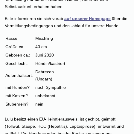
Selbstauskunft erhalten haben.
Bitte informieren sie sich vorab
auf unserer Homepage
über die
Vermittlungsbedingungen und den -ablauf für unsere Hunde.
Rasse:
Mischling
Größe ca.:
40 cm
Geboren ca.:
Juni 2020
Geschlecht:
Hündin/kastriert
Debrecen
Aufenthaltsort:
(Ungarn)
mit Hunden?
nach Sympathie
mit Katzen?
unbekannt
Stubenrein?
nein
Lulu besitzt einen EU-Heimtierausweis, ist gechipt, geimpft
(Tollwut, Staupe, HCC (Hepatitis), Leptospirose), entwurmt und
entfloht. Die Hunde werden bei der Kastration immer per