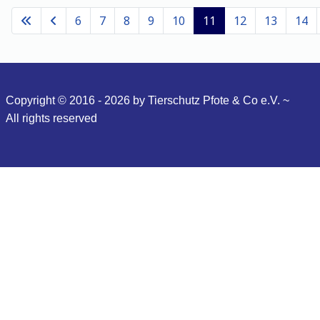
6
7
8
9
10
11
12
13
14
Copyright © 2016 - 2026 by Tierschutz Pfote & Co e.V. ~
All
rights reserved